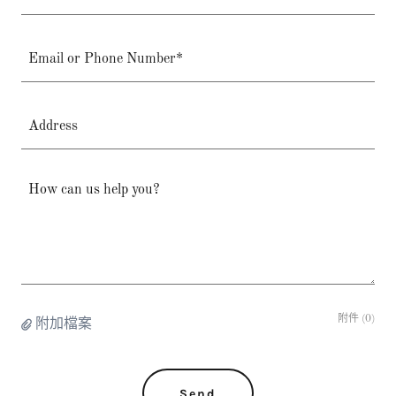
Email or Phone Number*
Address
附件 (0)
附加檔案
Send